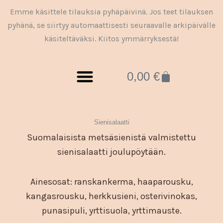
Siirry
Emme käsittele tilauksia pyhäpäivinä. Jos teet tilauksen
sisältöön
pyhänä, se siirtyy automaattisesti seuraavalle arkipäivälle
käsiteltäväksi. Kiitos ymmärryksestä!
Cart
0,00
€
Tuotteet ja palvelut
Sienisalaatti
Suomalaisista metsäsienistä valmistettu
sienisalaatti joulupöytään.
Ainesosat: ranskankerma, haaparousku,
kangasrousku, herkkusieni, osterivinokas,
punasipuli, yrttisuola, yrttimauste.