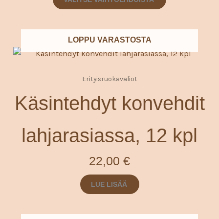
valinnat
tuotteen
sivulla.
LOPPU VARASTOSTA
Erityisruokavaliot
Käsintehdyt konvehdit
lahjarasiassa, 12 kpl
22,00
€
LUE LISÄÄ