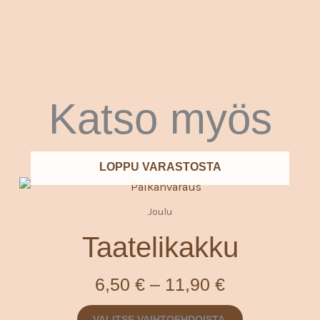
Katso myös
LOPPU VARASTOSTA
Hintaluokka
Tällä
tuotteella
6,50 €
Joulu
on
-
Taatelikakku
useampi
11,90 €
muunnelma.
6,50
€
–
11,90
€
Voit
tehdä
VALITSE VAIHTOEHDOISTA