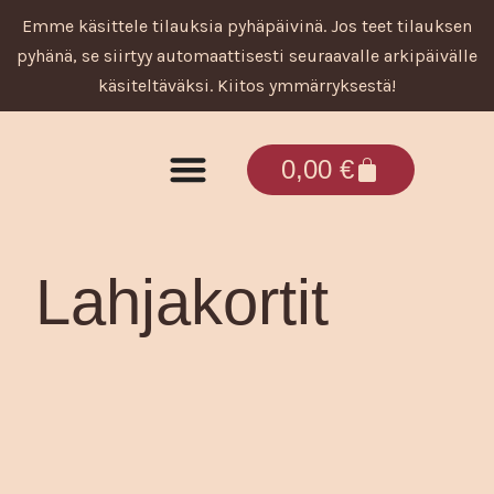
Siirry
Emme käsittele tilauksia pyhäpäivinä. Jos teet tilauksen
sisältöön
pyhänä, se siirtyy automaattisesti seuraavalle arkipäivälle
käsiteltäväksi. Kiitos ymmärryksestä!
Cart
0,00
€
Tuotteet ja palvelut
Lahjakortit