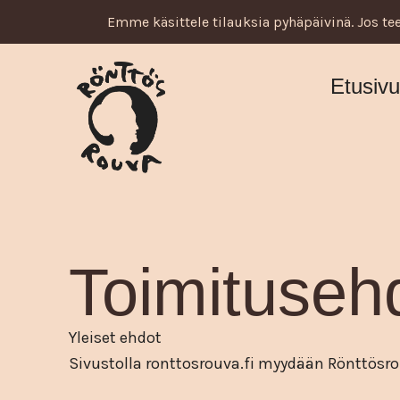
Siirry
Emme käsittele tilauksia pyhäpäivinä. Jos tee
sisältöön
Etusiv
Toimituseh
Yleiset ehdot
Sivustolla ronttosrouva.fi myydään Rönttösr