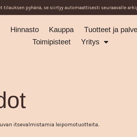
t tilauksen pyhänä, se siirtyy automaattisesti seuraavalle arki
u
Hinnasto
Kauppa
Tuotteet ja palve
Toimipisteet
Yritys
dot
ouvan itsevalmistamia leipomotuotteita.