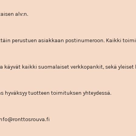
aisen alv:n.
täin perustuen asiakkaan postinumeroon. Kaikki toimit
käyvät kaikki suomalaiset verkkopankit, sekä yleiset l
as hyväksyy tuotteen toimituksen yhteydessä.
nfo@ronttosrouva.fi