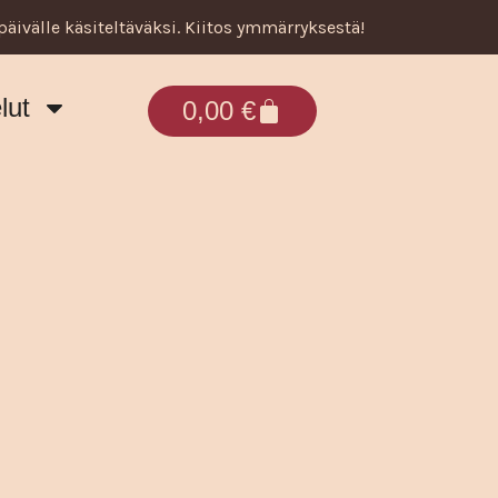
päivälle käsiteltäväksi. Kiitos ymmärryksestä!
lut
Cart
0,00
€