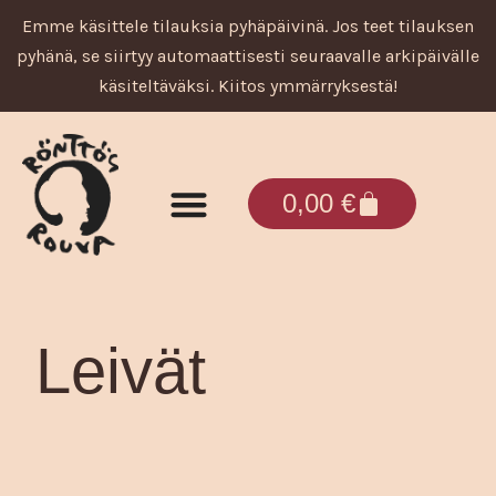
Siirry
Emme käsittele tilauksia pyhäpäivinä. Jos teet tilauksen
sisältöön
pyhänä, se siirtyy automaattisesti seuraavalle arkipäivälle
käsiteltäväksi. Kiitos ymmärryksestä!
Cart
0,00
€
Tuotteet ja palvelut
Leivät