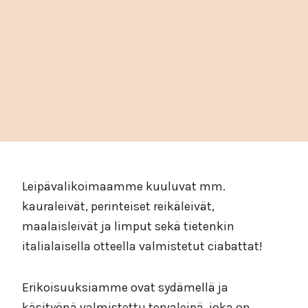
Leipävalikoimaamme kuuluvat mm.
kauraleivät, perinteiset reikäleivät,
maalaisleivät ja limput sekä tietenkin
italialaisella otteella valmistetut ciabattat!
Erikoisuuksiamme ovat sydämellä ja
käsityönä valmistettu tervaleipä, joka on