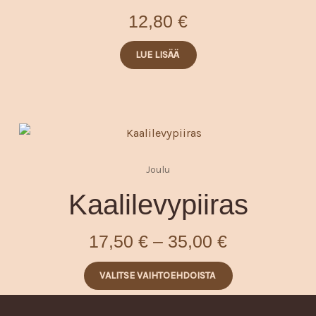
12,80
€
LUE LISÄÄ
Hintaluokk
Tällä
tuotteella
17,50 €
Joulu
on
-
useampi
Kaalilevypiiras
35,00 €
muunnelma.
Voit
17,50
€
–
35,00
€
tehdä
valinnat
VALITSE VAIHTOEHDOISTA
tuotteen
sivulla.