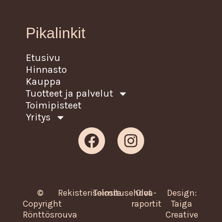
Pikalinkit
Etusivu
Hinnasto
Kauppa
Tuotteet ja palvelut
Toimipisteet
Yritys
Facebook
Instagram
©
Rekisteriseloste
Toimitusehdot
Oiva-
Design:
Copyright
raportit
Taiga
Rönttösrouva
Creative