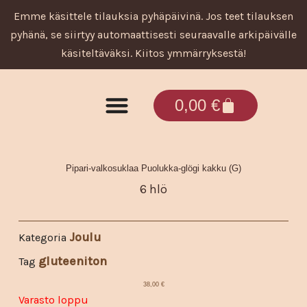
Siirry
Emme käsittele tilauksia pyhäpäivinä. Jos teet tilauksen
sisältöön
pyhänä, se siirtyy automaattisesti seuraavalle arkipäivälle
käsiteltäväksi. Kiitos ymmärryksestä!
Cart
0,00
€
Tuotteet ja palvelut
Pipari-valkosuklaa Puolukka-glögi kakku (G)
6 hlö
Joulu
Kategoria
gluteeniton
Tag
38,00
€
Varasto loppu