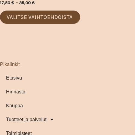
17,50
€
–
35,00
€
muunnelma.
Voit
VALITSE VAIHTOEHDOISTA
tehdä
valinnat
tuotteen
sivulla.
Pikalinkit
Etusivu
Hinnasto
Kauppa
Tuotteet ja palvelut
Toimipisteet