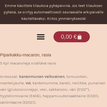
Siirry
Emme käsittele tilauksia pyhäpäivinä. Jos teet tilauksen
sisältöön
pyhänä, se siirtyy automaattisesti seuraavalle arkipäivälle
käsiteltäväksi. Kiitos ymmärryksestä!
Cart
0,00
€
Tuotteet ja palvelut
Piparkakku-macaron, rasia
5 kpl macaroneja sisältävä rasia.
Ainesosat:
kananmunan valkuainen
, tomusokeri,
mantelijauhe,
voi
, kardemumma, kaneli, neilikka, punainen
väri (glukoosisiirappi, vesi, sakkaroosi, väri (E122*),
hyytelöimisaine (E406), happamuudensäätöaine (E330),
säilöntäaine (E202)).