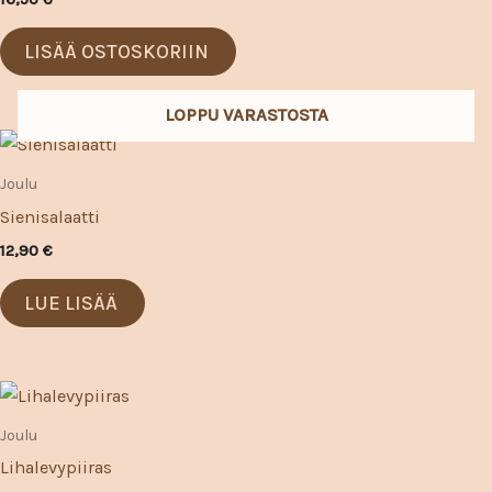
LISÄÄ OSTOSKORIIN
LOPPU VARASTOSTA
Joulu
Sienisalaatti
12,90
€
LUE LISÄÄ
Hintaluokka:
Tällä
17,50 €
tuotteella
-
Joulu
35,00 €
on
Lihalevypiiras
useampi