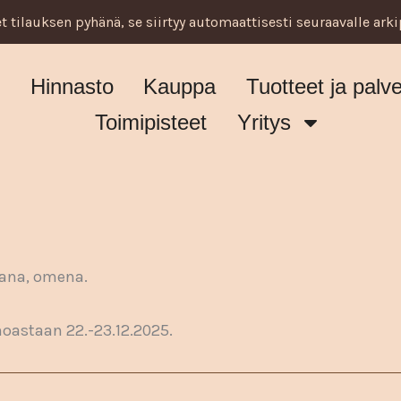
t tilauksen pyhänä, se siirtyy automaattisesti seuraavalle arki
u
Hinnasto
Kauppa
Tuotteet ja palve
Toimipisteet
Yritys
kana, omena.
noastaan 22.-23.12.2025.