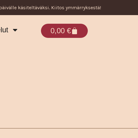
päivälle käsiteltäväksi. Kiitos ymmärryksestä!
lut
Cart
0,00
€