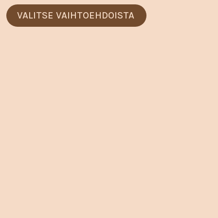
Voit
VALITSE VAIHTOEHDOISTA
tehdä
valinnat
tuotteen
sivulla.