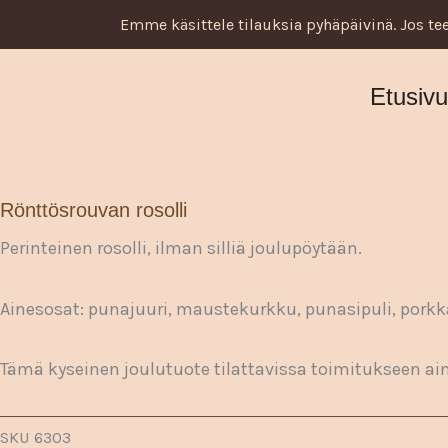
Siirry
Emme käsittele tilauksia pyhäpäivinä. Jos tee
sisältöön
Etusiv
Rönttösrouvan rosolli
Perinteinen rosolli, ilman silliä joulupöytään.
Ainesosat: punajuuri, maustekurkku, punasipuli, pork
Tämä kyseinen joulutuote tilattavissa toimitukseen ai
SKU
6303