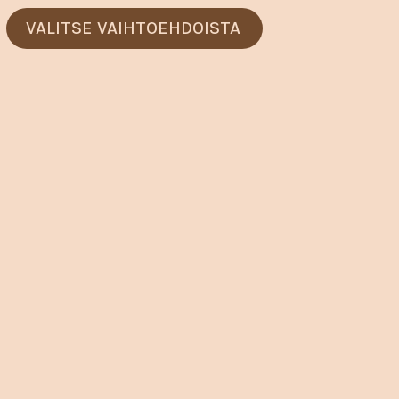
Voit
VALITSE VAIHTOEHDOISTA
tehdä
valinnat
tuotteen
sivulla.