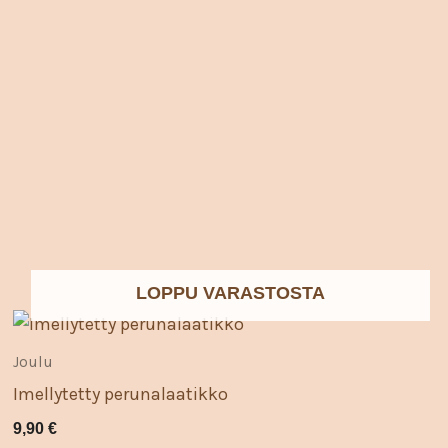
LOPPU VARASTOSTA
Tällä
tuotteella
Joulu
on
Imellytetty perunalaatikko
useampi
9,90
€
muunnelma.