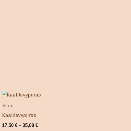
Hintaluokka:
Tällä
17,50 €
tuotteella
-
Joulu
on
35,00 €
Kaalilevypiiras
useampi
17,50
€
–
35,00
€
muunnelma.