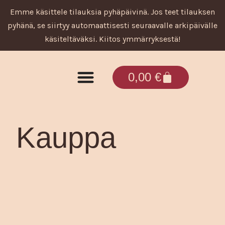
Siirry
Emme käsittele tilauksia pyhäpäivinä. Jos teet tilauksen
sisältöön
pyhänä, se siirtyy automaattisesti seuraavalle arkipäivälle
käsiteltäväksi. Kiitos ymmärryksestä!
Cart
0,00
€
Tuotteet ja palvelut
Kauppa