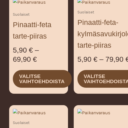
tuotteella
tuotteella
5,90 €
Suolaiset
on
on
Suolaiset
-
Pinaatti-feta-
useampi
useampi
Pinaatti-feta
69,90 €
muunnelma.
muunnelma.
kylmäsavukirjol
tarte-piiras
Voit
Voit
tarte-piiras
tehdä
tehdä
5,90
€
–
valinnat
valinnat
5,90
€
–
79,90
69,90
€
tuotteen
tuotteen
sivulla.
sivulla.
VALITSE
VALITSE
VAIHTOEHDOIST
VAIHTOEHDOISTA
Hintaluokka:
Tällä
tuotteella
5,90 €
Suolaiset
on
-