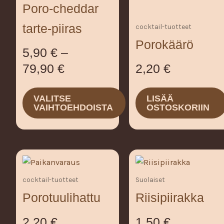
Poro-cheddar
useampi
79,90 €
muunnelma.
tarte-piiras
cocktail-tuotteet
Voit
Porokäärö
tehdä
5,90
€
–
valinnat
2,20
€
79,90
€
tuotteen
sivulla.
LISÄÄ
VALITSE
OSTOSKORIIN
VAIHTOEHDOISTA
Suolaiset
cocktail-tuotteet
Riisipiirakka
Porotuulihattu
1,50
€
2,20
€