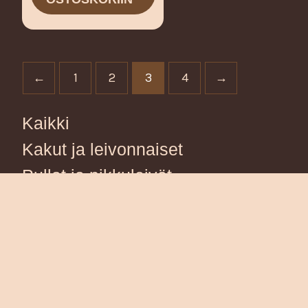
←
1
2
3
4
→
Kaikki
Kakut ja leivonnaiset
Pullat ja pikkuleivät
Leivät
Suolaiset
Erityisruokavaliot
Joulu
Sesonkituotteet