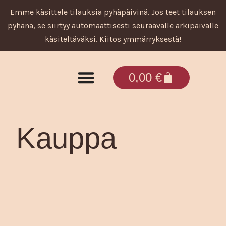
Siirry
Emme käsittele tilauksia pyhäpäivinä. Jos teet tilauksen
sisältöön
pyhänä, se siirtyy automaattisesti seuraavalle arkipäivälle
käsiteltäväksi. Kiitos ymmärryksestä!
Cart
0,00
€
Tuotteet ja palvelut
Kauppa