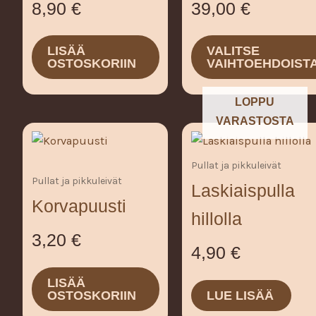
8,90
€
39,00
€
tehdä
valinnat
tuotteen
LISÄÄ
VALITSE
OSTOSKORIIN
VAIHTOEHDOIST
sivulla.
LOPPU
VARASTOSTA
Pullat ja pikkuleivät
Pullat ja pikkuleivät
Laskiaispulla
Korvapuusti
hillolla
3,20
€
4,90
€
LISÄÄ
OSTOSKORIIN
LUE LISÄÄ