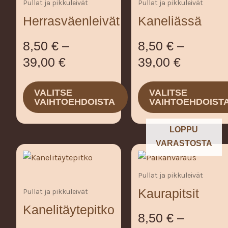
Pullat ja pikkuleivät
Pullat ja pikkuleivät
on
on
-
-
Herrasväenleivät
Kaneliässä
useampi
useampi
39,00 €
39,00 €
muunnelma.
muunnelma.
8,50
€
–
8,50
€
–
Voit
Voit
39,00
€
39,00
€
tehdä
tehdä
valinnat
valinnat
tuotteen
tuotteen
VALITSE
VALITSE
VAIHTOEHDOISTA
VAIHTOEHDOIST
sivulla.
sivulla.
LOPPU
VARASTOSTA
Hintaluo
Tällä
tuotteella
8,50 €
Pullat ja pikkuleivät
on
-
Kaurapitsit
useampi
Pullat ja pikkuleivät
39,00 €
muunnelma.
Kanelitäytepitko
8,50
€
–
Voit