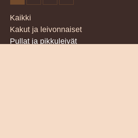
Kaikki
Kakut ja leivonnaiset
Pullat ja pikkuleivät
Leivät
Suolaiset
Erityisruokavaliot
Joulu
Sesonkituotteet
Astia ja tilavuokra