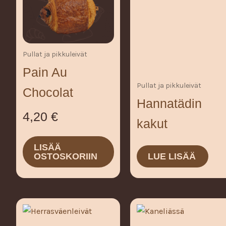
Pullat ja pikkuleivät
Pain Au
Pullat ja pikkuleivät
Chocolat
Hannatädin
4,20
€
kakut
LISÄÄ
OSTOSKORIIN
LUE LISÄÄ
Hintaluokka:
Hintaluo
Tällä
Tällä
tuotteella
tuotteella
8,50 €
8,50 €