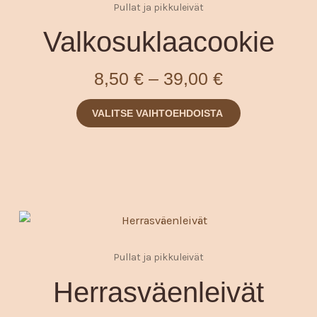
Pullat ja pikkuleivät
on
-
useampi
Valkosuklaacookie
39,00 €
muunnelma.
Voit
8,50
€
–
39,00
€
tehdä
valinnat
VALITSE VAIHTOEHDOISTA
tuotteen
sivulla.
Hintaluokka
Tällä
tuotteella
8,50 €
Pullat ja pikkuleivät
on
-
useampi
Herrasväenleivät
39,00 €
muunnelma.
Voit