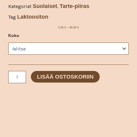
Suolaiset
Tarte-piiras
Kategoriat
,
Laktoositon
Tag
Hintaluokka:
5,90
€
–
69,90
€
5,90 €
Kirsikkatomaatti-
Koko
-
feta-
69,90 €
basilika
tarte-
piiras
määrä
LISÄÄ OSTOSKORIIN