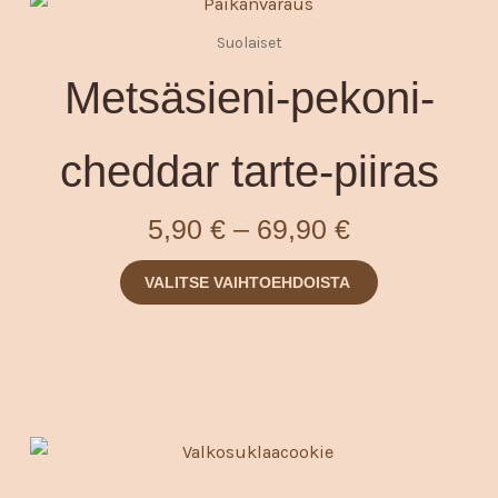
Hintaluokka
Tällä
tuotteella
5,90 €
Suolaiset
on
-
Metsäsieni-pekoni-
useampi
69,90 €
muunnelma.
Voit
cheddar tarte-piiras
tehdä
valinnat
5,90
€
–
69,90
€
tuotteen
sivulla.
VALITSE VAIHTOEHDOISTA
Hintaluokka
Tällä
tuotteella
8,50 €